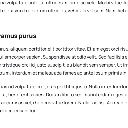
urna vulputate ante, at ultrices mi ante ac velit. Morbi vitae
te, euismod ut dictum ultricies, vehicula vel sem. Nam dict
 vamus purus
, aliquam porttitor elit porttitor vitae. Etiam eget orci ris
lamcorper sapien. Suspendisse at odio velit. Sed facilisis er
tristique orci id justo suscipit, eu blandit sem semper. Ut
rutrum. Interdum et malesuada fames ac ante ipsum primis in
m id vulputate orci, quis porttitor justo. Nulla interdum lore
e ut, hendrerit sapien. Duis in libero sed nisi interdum ege
accumsan vel, rhoncus vitae lorem. Nulla facilisi. Aenean et
 vel accumsan dui.