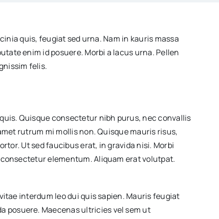
lacinia quis, feugiat sed urna. Nam in kauris massa
utate enim id posuere. Morbi a lacus urna. Pellen
nissim felis.
 quis. Quisque consectetur nibh purus, nec convallis
t amet rutrum mi mollis non. Quisque mauris risus,
rtor. Ut sed faucibus erat, in gravida nisi. Morbi
ue consectetur elementum. Aliquam erat volutpat.
 vitae interdum leo dui quis sapien. Mauris feugiat
da posuere. Maecenas ultricies vel sem ut