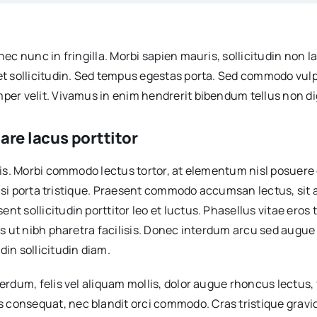
nec nunc in fringilla. Morbi sapien mauris, sollicitudin non 
get sollicitudin. Sed tempus egestas porta. Sed commodo vulp
per velit. Vivamus in enim hendrerit bibendum tellus non dig
are lacus porttitor
rpis. Morbi commodo lectus tortor, at elementum nisl posuere
 a nisi porta tristique. Praesent commodo accumsan lectus, si
 sollicitudin porttitor leo et luctus. Phasellus vitae eros to
uris ut nibh pharetra facilisis. Donec interdum arcu sed aug
din sollicitudin diam.
terdum, felis vel aliquam mollis, dolor augue rhoncus lectus,
 consequat, nec blandit orci commodo. Cras tristique gravi